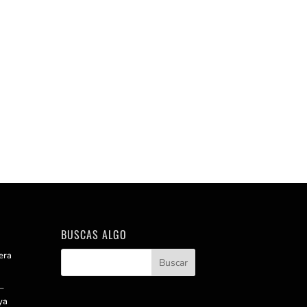
BUSCAS ALGO
era
–
ya