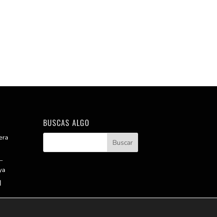
BUSCAS ALGO
era
–
ya
|
fera